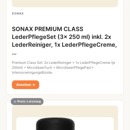
SONAX
SONAX PREMIUM CLASS
LederPflegeSet (3x 250 ml) inkl. 2x
LederReiniger, 1x LederPflegeCreme,
…
Premium Class Set: 2x LederReiniger + 1x LederPflegeCreme (je
250ml) + MicrofaserTuch + MicrofaserPflegePad +
IntensivreinigungsBürste.
Ansehen →
Preis-Leistung