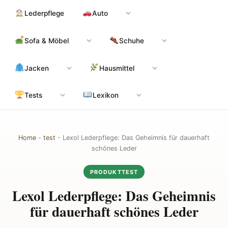
Zum
Hauptinhalt
Lederpflege
Auto
Inhalt
springen
Sofa & Möbel
Schuhe
Jacken
Hausmittel
Tests
Lexikon
Home
-
test
-
Lexol Lederpflege: Das Geheimnis für dauerhaft
schönes Leder
PRODUKTTEST
Lexol Lederpflege: Das Geheimnis
für dauerhaft schönes Leder