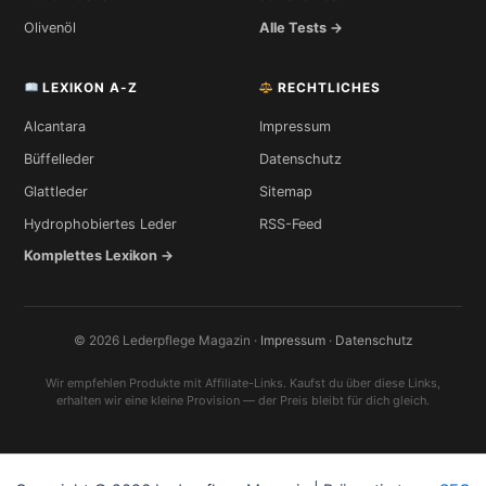
Olivenöl
Alle Tests →
LEXIKON A-Z
RECHTLICHES
Alcantara
Impressum
Büffelleder
Datenschutz
Glattleder
Sitemap
Hydrophobiertes Leder
RSS-Feed
Komplettes Lexikon →
© 2026 Lederpflege Magazin ·
Impressum
·
Datenschutz
Wir empfehlen Produkte mit Affiliate-Links. Kaufst du über diese Links,
erhalten wir eine kleine Provision — der Preis bleibt für dich gleich.