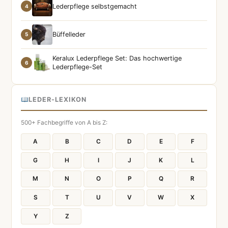
Lederpflege selbstgemacht
4
Büffelleder
5
Keralux Lederpflege Set: Das hochwertige
6
Lederpflege-Set
LEDER-LEXIKON
500+ Fachbegriffe von A bis Z:
A
B
C
D
E
F
G
H
I
J
K
L
M
N
O
P
Q
R
S
T
U
V
W
X
Y
Z