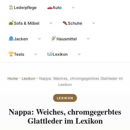
Zum
Hauptinhalt
Lederpflege
Auto
Inhalt
springen
Sofa & Möbel
Schuhe
Jacken
Hausmittel
Tests
Lexikon
Home
-
Lexikon
-
Nappa: Weiches, chromgegerbtes Glattleder im
Lexikon
LEXIKON
Nappa: Weiches, chromgegerbtes
Glattleder im Lexikon