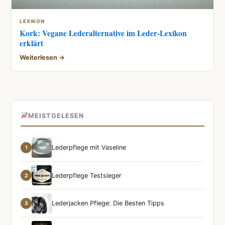
LEXIKON
Kork: Vegane Lederalternative im Leder-Lexikon
erklärt
Weiterlesen →
MEISTGELESEN
Lederpflege mit Vaseline
1
Lederpflege Testsieger
2
Lederjacken Pflege: Die Besten Tipps
3