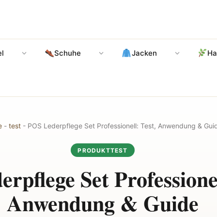
l
Schuhe
Jacken
Ha
e
-
test
-
POS Lederpflege Set Professionell: Test, Anwendung & Gui
PRODUKTTEST
rpflege Set Professionel
Anwendung & Guide