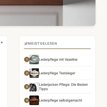
MEISTGELESEN
Lederpflege mit Vaseline
1
Lederpflege Testsieger
2
Lederjacken Pflege: Die Besten
3
Tipps
Lederpflege selbstgemacht
4