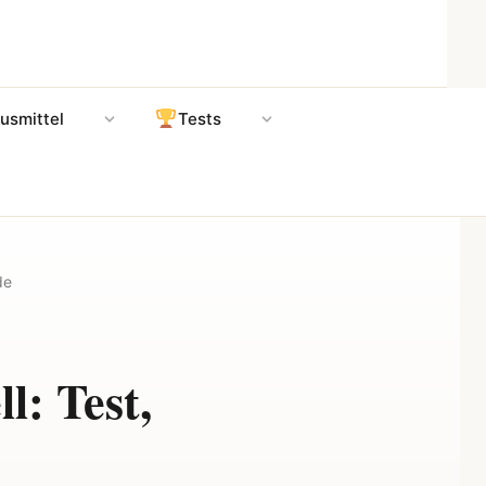
usmittel
Tests
de
l: Test,