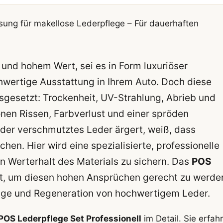
ösung für makellose Lederpflege – Für dauerhaften
z und hohem Wert, sei es in Form luxuriöser
ertige Ausstattung in Ihrem Auto. Doch diese
usgesetzt: Trockenheit, UV-Strahlung, Abrieb und
nen Rissen, Farbverlust und einer spröden
oder verschmutztes Leder ärgert, weiß, dass
hen. Hier wird eine spezialisierte, professionelle
n Werterhalt des Materials zu sichern. Das
POS
t, um diesen hohen Ansprüchen gerecht zu werde
lege und Regeneration von hochwertigem Leder.
POS Lederpflege Set Professionell
im Detail. Sie erfah