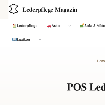
Zum
Hauptinhalt
Lederpflege Magazin
Inhalt
springen
Lederpflege
Auto
Sofa & Möbe
Lexikon
Hom
POS Lede