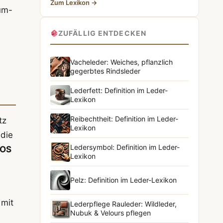
Zum Lexikon →
um-
ZUFÄLLIG ENTDECKEN
Vacheleder: Weiches, pflanzlich
gegerbtes Rindsleder
Lederfett: Definition im Leder-
Lexikon
Reibechtheit: Definition im Leder-
tz
Lexikon
 die
Ledersymbol: Definition im Leder-
OS
Lexikon
Pelz: Definition im Leder-Lexikon
 mit
Lederpflege Rauleder: Wildleder,
Nubuk & Velours pflegen