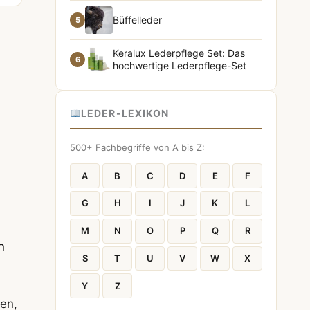
Büffelleder
5
Keralux Lederpflege Set: Das
6
hochwertige Lederpflege-Set
LEDER-LEXIKON
500+ Fachbegriffe von A bis Z:
A
B
C
D
E
F
G
H
I
J
K
L
M
N
O
P
Q
R
n
S
T
U
V
W
X
Y
Z
ren,