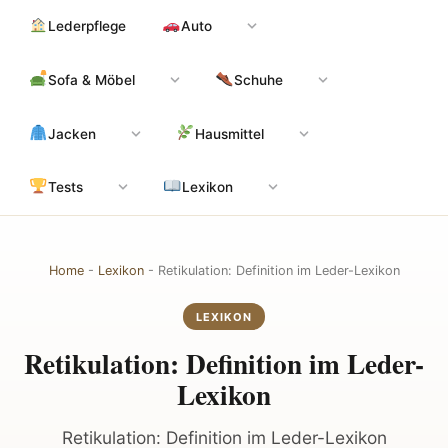
Zum
Hauptinhalt
Lederpflege
Auto
Inhalt
springen
Sofa & Möbel
Schuhe
Jacken
Hausmittel
Tests
Lexikon
Home
-
Lexikon
-
Retikulation: Definition im Leder-Lexikon
LEXIKON
Retikulation: Definition im Leder-
Lexikon
Retikulation: Definition im Leder-Lexikon