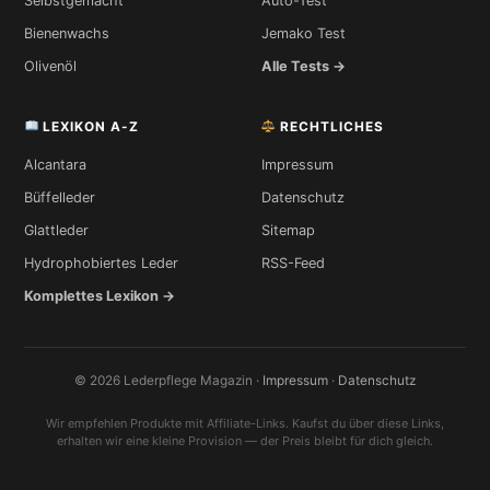
Selbstgemacht
Auto-Test
Bienenwachs
Jemako Test
Olivenöl
Alle Tests →
LEXIKON A-Z
RECHTLICHES
Alcantara
Impressum
Büffelleder
Datenschutz
Glattleder
Sitemap
Hydrophobiertes Leder
RSS-Feed
Komplettes Lexikon →
© 2026 Lederpflege Magazin ·
Impressum
·
Datenschutz
Wir empfehlen Produkte mit Affiliate-Links. Kaufst du über diese Links,
erhalten wir eine kleine Provision — der Preis bleibt für dich gleich.