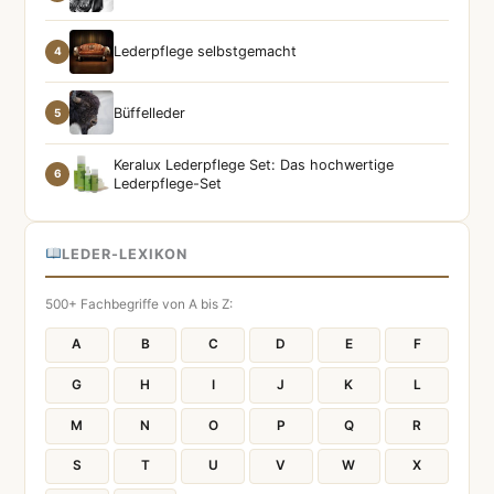
Lederpflege selbstgemacht
4
Büffelleder
5
Keralux Lederpflege Set: Das hochwertige
6
Lederpflege-Set
LEDER-LEXIKON
500+ Fachbegriffe von A bis Z:
A
B
C
D
E
F
G
H
I
J
K
L
M
N
O
P
Q
R
S
T
U
V
W
X