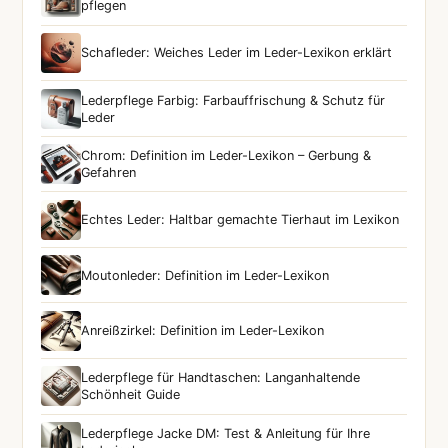
pflegen
Schafleder: Weiches Leder im Leder-Lexikon erklärt
Lederpflege Farbig: Farbauffrischung & Schutz für
Leder
Chrom: Definition im Leder-Lexikon – Gerbung &
Gefahren
Echtes Leder: Haltbar gemachte Tierhaut im Lexikon
Moutonleder: Definition im Leder-Lexikon
Anreißzirkel: Definition im Leder-Lexikon
Lederpflege für Handtaschen: Langanhaltende
Schönheit Guide
Lederpflege Jacke DM: Test & Anleitung für Ihre