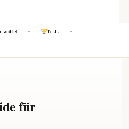
usmittel
Tests
de für