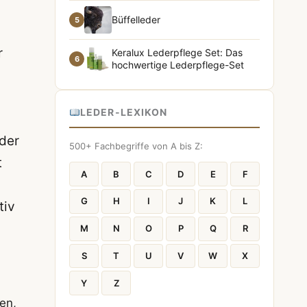
Büffelleder
5
r
Keralux Lederpflege Set: Das
6
hochwertige Lederpflege-Set
LEDER-LEXIKON
der
500+ Fachbegriffe von A bis Z:
t
A
B
C
D
E
F
G
H
I
J
K
L
tiv
M
N
O
P
Q
R
S
T
U
V
W
X
Y
Z
en,