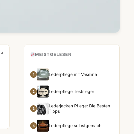
MEISTGELESEN
Lederpflege mit Vaseline
1
Lederpflege Testsieger
2
Lederjacken Pflege: Die Besten
3
Tipps
Lederpflege selbstgemacht
4