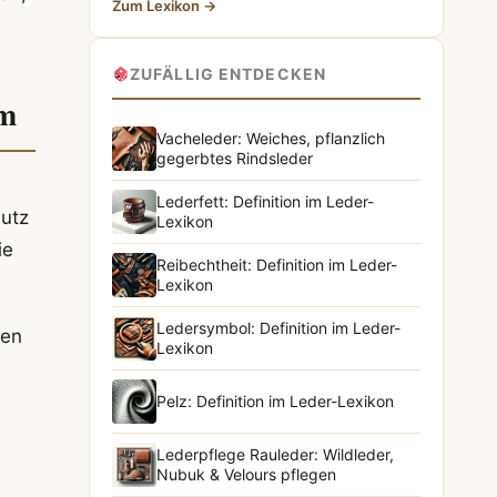
Zum Lexikon →
ZUFÄLLIG ENTDECKEN
um
Vacheleder: Weiches, pflanzlich
gegerbtes Rindsleder
Lederfett: Definition im Leder-
mutz
Lexikon
ie
Reibechtheit: Definition im Leder-
Lexikon
Ledersymbol: Definition im Leder-
len
Lexikon
Pelz: Definition im Leder-Lexikon
Lederpflege Rauleder: Wildleder,
Nubuk & Velours pflegen