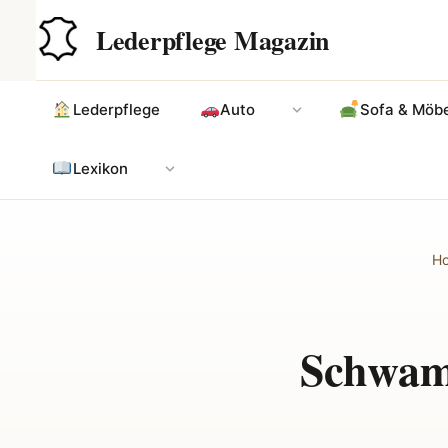
Zum
Hauptinhalt
Lederpflege Magazin
Inhalt
springen
Lederpflege
Auto
Sofa & Möbe
Lexikon
H
Schwam