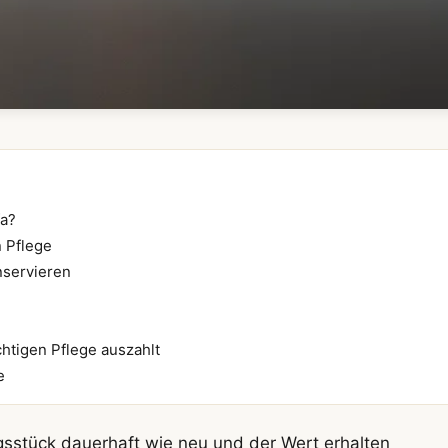
fa?
n Pflege
nservieren
richtigen Pflege auszahlt
e
ingsstück dauerhaft wie neu und der Wert erhalten