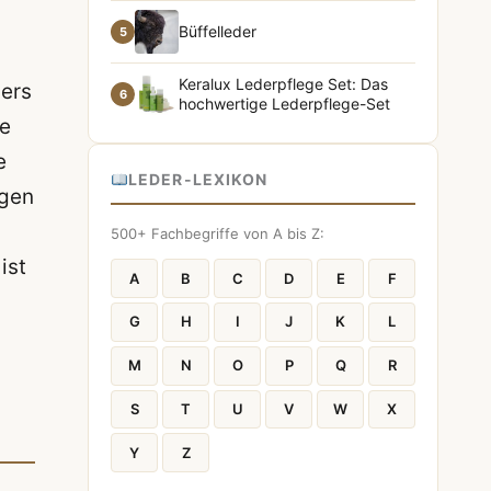
Büffelleder
5
Keralux Lederpflege Set: Das
mers
6
hochwertige Lederpflege-Set
ne
e
LEDER-LEXIKON
igen
500+ Fachbegriffe von A bis Z:
ist
A
B
C
D
E
F
G
H
I
J
K
L
M
N
O
P
Q
R
S
T
U
V
W
X
Y
Z