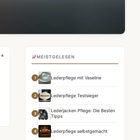
MEISTGELESEN
Lederpflege mit Vaseline
1
Lederpflege Testsieger
2
Lederjacken Pflege: Die Besten
3
Tipps
Lederpflege selbstgemacht
4