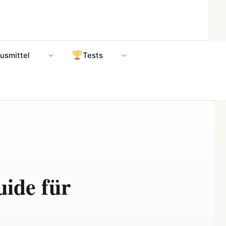
usmittel
Tests
uide für