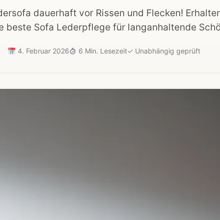
dersofa dauerhaft vor Rissen und Flecken! Erhalte
e beste Sofa Lederpflege für langanhaltende Schön
4. Februar 2026
6 Min. Lesezeit
✓
Unabhängig geprüft