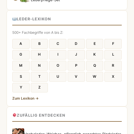
LEDER-LEXIKON
500+ Fachbegriffe von A bis Z:
A
B
C
D
E
F
G
H
I
J
K
L
M
N
O
P
Q
R
S
T
U
V
W
X
Y
Z
Zum Lexikon →
ZUFÄLLIG ENTDECKEN