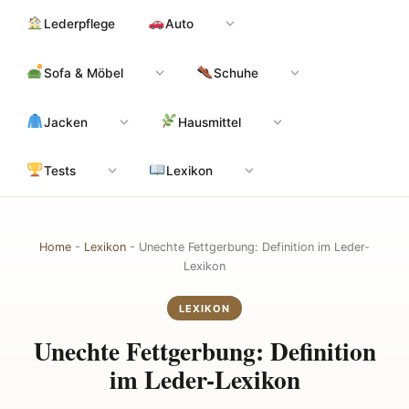
Zum
Hauptinhalt
Lederpflege
Auto
Inhalt
springen
Sofa & Möbel
Schuhe
Jacken
Hausmittel
Tests
Lexikon
Home
-
Lexikon
-
Unechte Fettgerbung: Definition im Leder-
Lexikon
LEXIKON
Unechte Fettgerbung: Definition
im Leder-Lexikon