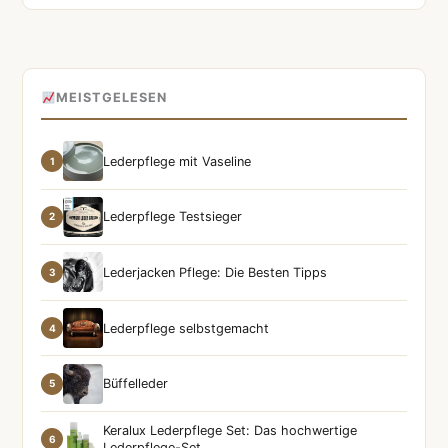
MEISTGELESEN
Lederpflege mit Vaseline
1
Lederpflege Testsieger
2
Lederjacken Pflege: Die Besten Tipps
3
Lederpflege selbstgemacht
4
Büffelleder
5
Keralux Lederpflege Set: Das hochwertige
6
Lederpflege-Set