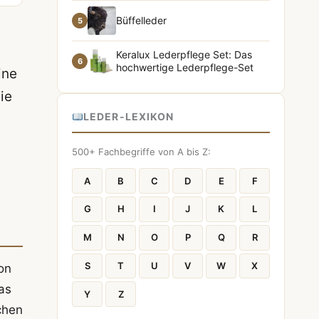
Büffelleder
5
Keralux Lederpflege Set: Das
6
hochwertige Lederpflege-Set
ine
ie
LEDER-LEXIKON
500+ Fachbegriffe von A bis Z:
A
B
C
D
E
F
G
H
I
J
K
L
M
N
O
P
Q
R
S
T
U
V
W
X
on
as
Y
Z
chen