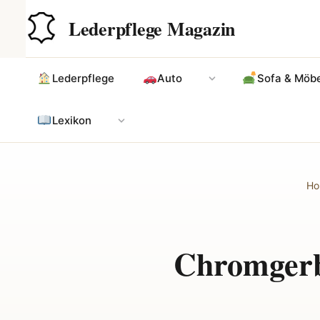
Zum
Hauptinhalt
Lederpflege Magazin
Inhalt
springen
Lederpflege
Auto
Sofa & Möbe
Lexikon
Ho
Chromgerb