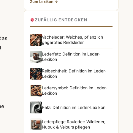
Zum Lexikon →
ZUFÄLLIG ENTDECKEN
Vacheleder: Weiches, pflanzlich
das
gegerbtes Rindsleder
g
Lederfett: Definition im Leder-
h
Lexikon
Reibechtheit: Definition im Leder-
Lexikon
Ledersymbol: Definition im Leder-
Lexikon
ne
Pelz: Definition im Leder-Lexikon
Lederpflege Rauleder: Wildleder,
Nubuk & Velours pflegen