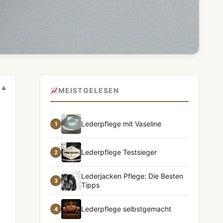
MEISTGELESEN
Lederpflege mit Vaseline
1
Lederpflege Testsieger
2
Lederjacken Pflege: Die Besten
3
Tipps
Lederpflege selbstgemacht
4