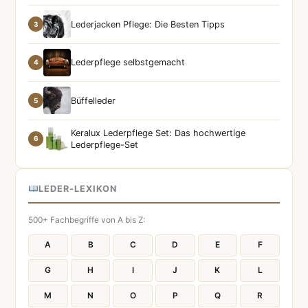
Lederjacken Pflege: Die Besten Tipps
3
Lederpflege selbstgemacht
4
Büffelleder
5
Keralux Lederpflege Set: Das hochwertige
6
Lederpflege-Set
LEDER-LEXIKON
500+ Fachbegriffe von A bis Z:
A
B
C
D
E
F
G
H
I
J
K
L
M
N
O
P
Q
R