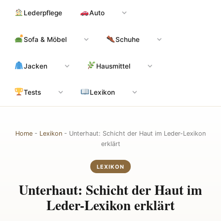
Zum
Hauptinhalt
Lederpflege
Auto
Inhalt
springen
Sofa & Möbel
Schuhe
Jacken
Hausmittel
Tests
Lexikon
Home
-
Lexikon
-
Unterhaut: Schicht der Haut im Leder-Lexikon
erklärt
LEXIKON
Unterhaut: Schicht der Haut im
Leder-Lexikon erklärt