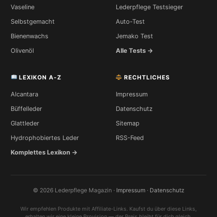
Vaseline
Lederpflege Testsieger
Selbstgemacht
Auto-Test
Bienenwachs
Jemako Test
Olivenöl
Alle Tests →
LEXIKON A-Z
RECHTLICHES
Alcantara
Impressum
Büffelleder
Datenschutz
Glattleder
Sitemap
Hydrophobiertes Leder
RSS-Feed
Komplettes Lexikon →
© 2026 Lederpflege Magazin ·
Impressum
·
Datenschutz
Wir empfehlen Produkte mit Affiliate-Links. Kaufst du über diese Links,
erhalten wir eine kleine Provision — der Preis bleibt für dich gleich.