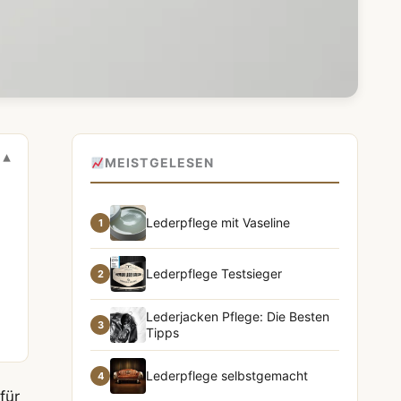
MEISTGELESEN
Lederpflege mit Vaseline
1
Lederpflege Testsieger
2
Lederjacken Pflege: Die Besten
3
Tipps
Lederpflege selbstgemacht
4
für