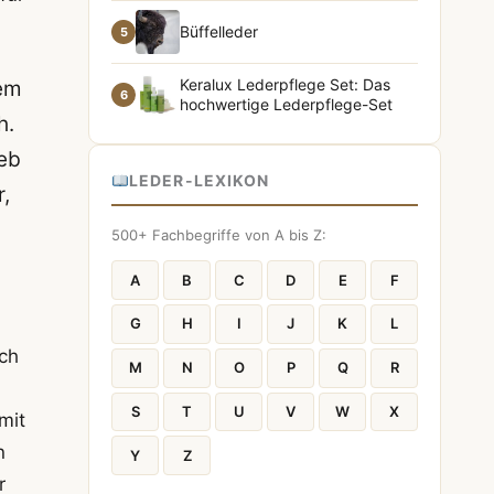
Büffelleder
5
Keralux Lederpflege Set: Das
dem
6
hochwertige Lederpflege-Set
h.
eb
LEDER-LEXIKON
r,
500+ Fachbegriffe von A bis Z:
A
B
C
D
E
F
G
H
I
J
K
L
ich
M
N
O
P
Q
R
S
T
U
V
W
X
mit
n
Y
Z
r