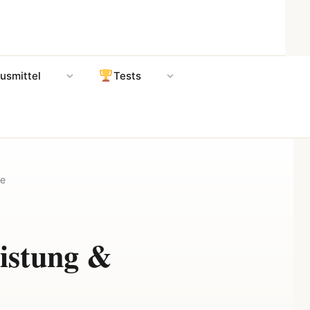
usmittel
Tests
de
eistung &