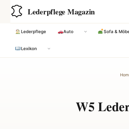
Zum
Hauptinhalt
Lederpflege Magazin
Inhalt
springen
Lederpflege
Auto
Sofa & Möbe
Lexikon
Hom
W5 Lederp