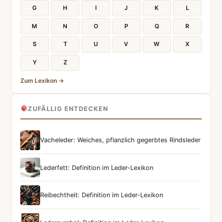
G
H
I
J
K
L
M
N
O
P
Q
R
S
T
U
V
W
X
Y
Z
Zum Lexikon →
ZUFÄLLIG ENTDECKEN
Vacheleder: Weiches, pflanzlich gegerbtes Rindsleder
Lederfett: Definition im Leder-Lexikon
Reibechtheit: Definition im Leder-Lexikon