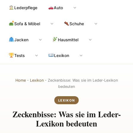
Zum
Hauptinhalt
Lederpflege
Auto
Inhalt
springen
Sofa & Möbel
Schuhe
Jacken
Hausmittel
Tests
Lexikon
Home
-
Lexikon
-
Zeckenbisse: Was sie im Leder-Lexikon
bedeuten
LEXIKON
Zeckenbisse: Was sie im Leder-
Lexikon bedeuten