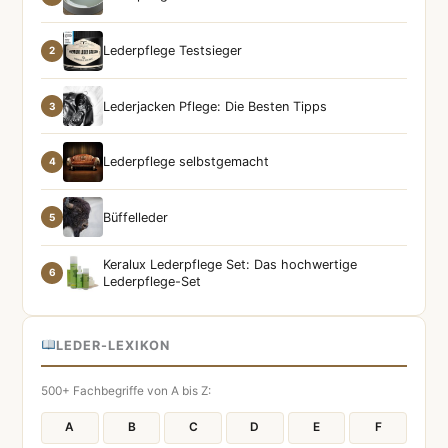
Lederpflege Testsieger
2
Lederjacken Pflege: Die Besten Tipps
3
Lederpflege selbstgemacht
4
Büffelleder
5
Keralux Lederpflege Set: Das hochwertige
6
Lederpflege-Set
LEDER-LEXIKON
500+ Fachbegriffe von A bis Z:
A
B
C
D
E
F