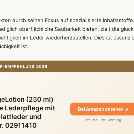
ten durch seinen Fokus auf spezialisierte Inhaltsstoffe
ediglich oberflächliche Sauberkeit bieten, zielt die gluc
htigkeit im Leder wiederherzustellen. Dies ist essenziel
higkeit ist.
P-EMPFEHLUNG 2026
eLotion (250 ml)
 Lederpflege mit
Bei Amazon ansehen →
lattleder und
Affiliate-Link · Werbung
Nr. 02911410