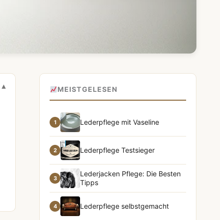
MEISTGELESEN
Lederpflege mit Vaseline
1
Lederpflege Testsieger
2
Lederjacken Pflege: Die Besten
3
Tipps
Lederpflege selbstgemacht
4