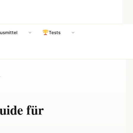
usmittel
Tests
r
uide für