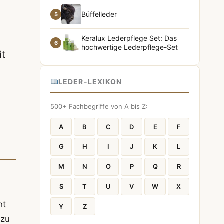
Büffelleder
5
Keralux Lederpflege Set: Das
6
hochwertige Lederpflege-Set
it
LEDER-LEXIKON
500+ Fachbegriffe von A bis Z:
A
B
C
D
E
F
G
H
I
J
K
L
M
N
O
P
Q
R
S
T
U
V
W
X
ht
Y
Z
 zu