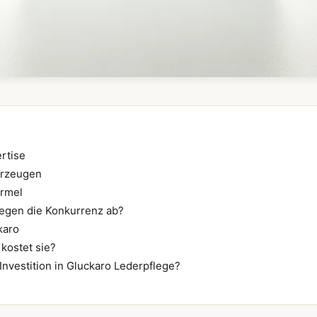
rtise
berzeugen
ormel
gegen die Konkurrenz ab?
karo
kostet sie?
Investition in Gluckaro Lederpflege?