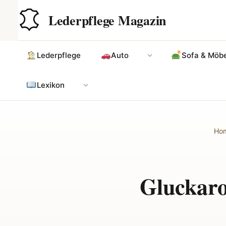
Zum
Hauptinhalt
Lederpflege Magazin
Inhalt
springen
Lederpflege
Auto
Sofa & Möbe
Lexikon
Ho
Gluckaro