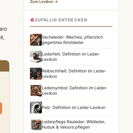
Zum Lexikon →
.
ZUFÄLLIG ENTDECKEN
karo
l,
Vacheleder: Weiches, pflanzlich
gegerbtes Rindsleder
Lederfett: Definition im Leder-
Lexikon
Reibechtheit: Definition im Leder-
Lexikon
Ledersymbol: Definition im Leder-
Lexikon
Pelz: Definition im Leder-Lexikon
Lederpflege Rauleder: Wildleder,
Nubuk & Velours pflegen