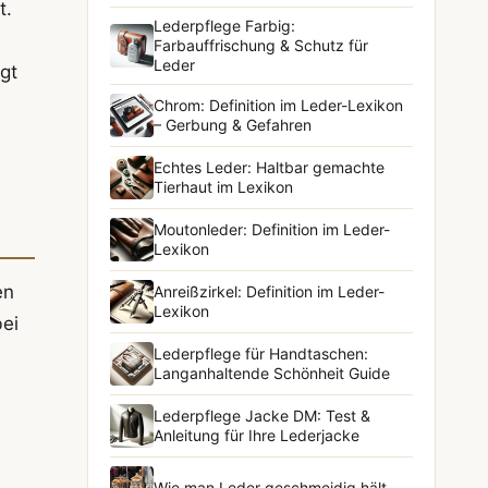
t.
Lederpflege Farbig:
Farbauffrischung & Schutz für
Leder
gt
Chrom: Definition im Leder-Lexikon
– Gerbung & Gefahren
Echtes Leder: Haltbar gemachte
Tierhaut im Lexikon
Moutonleder: Definition im Leder-
Lexikon
en
Anreißzirkel: Definition im Leder-
Lexikon
bei
Lederpflege für Handtaschen:
Langanhaltende Schönheit Guide
Lederpflege Jacke DM: Test &
Anleitung für Ihre Lederjacke
Wie man Leder geschmeidig hält