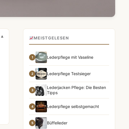
MEISTGELESEN
Lederpflege mit Vaseline
1
Lederpflege Testsieger
2
Lederjacken Pflege: Die Besten
3
Tipps
Lederpflege selbstgemacht
4
Büffelleder
5