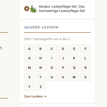
Keralux Lederpflege Set: Das
6
hochwertige Lederpflege-Set
LEDER-LEXIKON
500+ Fachbegriffe von A bis Z:
n
A
B
C
D
E
F
G
H
I
J
K
L
M
N
O
P
Q
R
S
T
U
V
W
X
Y
Z
Zum Lexikon →