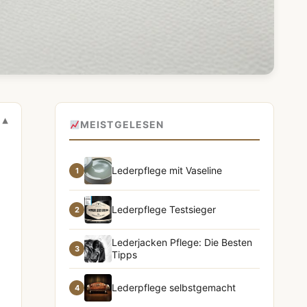
MEISTGELESEN
Lederpflege mit Vaseline
1
Lederpflege Testsieger
2
Lederjacken Pflege: Die Besten
3
Tipps
Lederpflege selbstgemacht
4