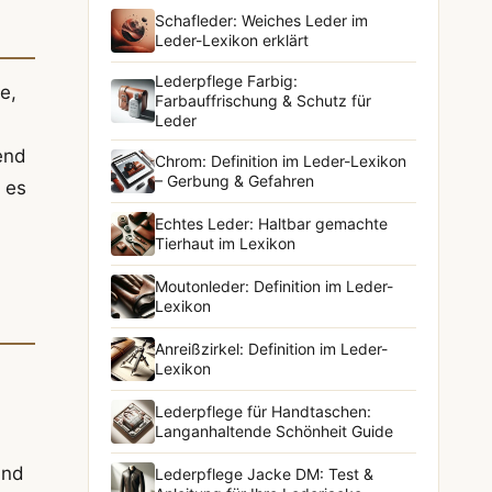
Schafleder: Weiches Leder im
Leder-Lexikon erklärt
Lederpflege Farbig:
e,
Farbauffrischung & Schutz für
Leder
end
Chrom: Definition im Leder-Lexikon
– Gerbung & Gefahren
 es
Echtes Leder: Haltbar gemachte
Tierhaut im Lexikon
Moutonleder: Definition im Leder-
Lexikon
Anreißzirkel: Definition im Leder-
Lexikon
Lederpflege für Handtaschen:
Langanhaltende Schönheit Guide
ind
Lederpflege Jacke DM: Test &