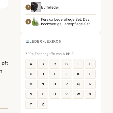
Büffelleder
5
Keralux Lederpflege Set: Das
6
hochwertige Lederpflege-Set
LEDER-LEXIKON
500+ Fachbegriffe von A bis Z:
 oft
A
B
C
D
E
F
n
G
H
I
J
K
L
M
N
O
P
Q
R
S
T
U
V
W
X
Y
Z