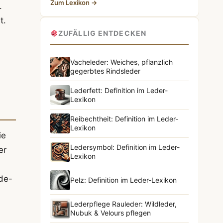
Zum Lexikon →
.
t.
ZUFÄLLIG ENTDECKEN
Vacheleder: Weiches, pflanzlich
gegerbtes Rindsleder
Lederfett: Definition im Leder-
Lexikon
Reibechtheit: Definition im Leder-
Lexikon
ie
Ledersymbol: Definition im Leder-
er
Lexikon
ode-
Pelz: Definition im Leder-Lexikon
Lederpflege Rauleder: Wildleder,
Nubuk & Velours pflegen