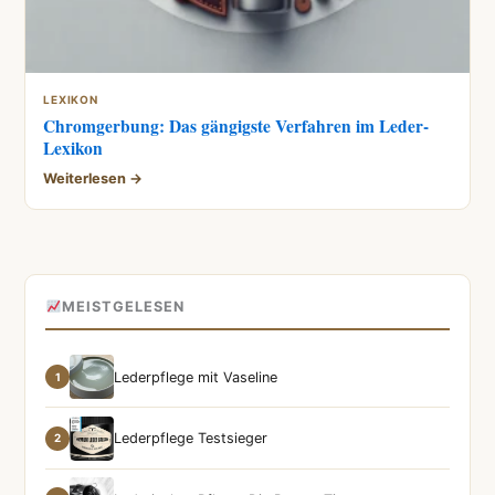
LEXIKON
Chromgerbung: Das gängigste Verfahren im Leder-
Lexikon
Weiterlesen →
MEISTGELESEN
Lederpflege mit Vaseline
1
Lederpflege Testsieger
2