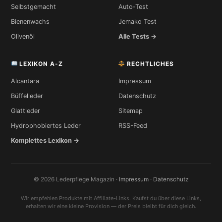
Selbstgemacht
Auto-Test
Bienenwachs
Jemako Test
Olivenöl
Alle Tests →
LEXIKON A-Z
RECHTLICHES
Alcantara
Impressum
Büffelleder
Datenschutz
Glattleder
Sitemap
Hydrophobiertes Leder
RSS-Feed
Komplettes Lexikon →
© 2026 Lederpflege Magazin ·
Impressum
·
Datenschutz
Wir empfehlen Produkte mit Affiliate-Links. Kaufst du über diese Links,
erhalten wir eine kleine Provision — der Preis bleibt für dich gleich.