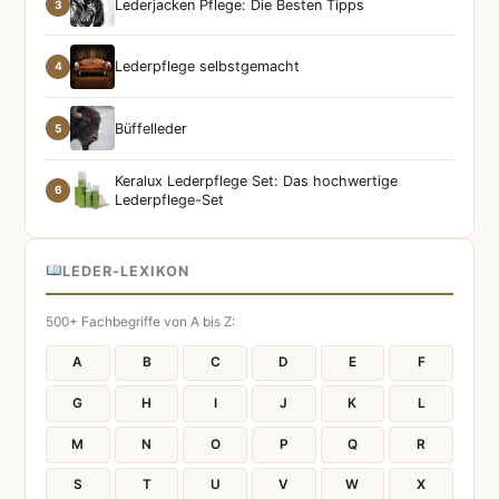
Lederjacken Pflege: Die Besten Tipps
3
Lederpflege selbstgemacht
4
Büffelleder
5
Keralux Lederpflege Set: Das hochwertige
6
Lederpflege-Set
LEDER-LEXIKON
500+ Fachbegriffe von A bis Z:
A
B
C
D
E
F
G
H
I
J
K
L
M
N
O
P
Q
R
S
T
U
V
W
X