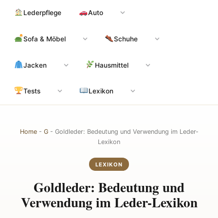
Zum
Hauptinhalt
Lederpflege
Auto
Inhalt
springen
Sofa & Möbel
Schuhe
Jacken
Hausmittel
Tests
Lexikon
Home
-
G
-
Goldleder: Bedeutung und Verwendung im Leder-
Lexikon
LEXIKON
Goldleder: Bedeutung und
Verwendung im Leder-Lexikon