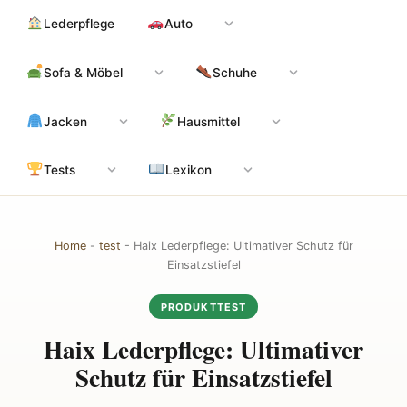
Zum
Hauptinhalt
Lederpflege
Auto
Inhalt
springen
Sofa & Möbel
Schuhe
Jacken
Hausmittel
Tests
Lexikon
Home
-
test
-
Haix Lederpflege: Ultimativer Schutz für
Einsatzstiefel
PRODUKTTEST
Haix Lederpflege: Ultimativer
Schutz für Einsatzstiefel