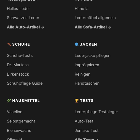
Helles Leder
Himolla
Schwarzes Leder
Ledermöbel allgemein
Alle Auto-Artikel →
Alle Sofa-Artikel →
SCHUHE
JACKEN
Schuhe-Tests
Lederjacke pflegen
Dr. Martens
Imprägnieren
Birkenstock
Reinigen
Schuhpflege Guide
Handtaschen
HAUSMITTEL
TESTS
Vaseline
Lederpflege Testsieger
Selbstgemacht
Auto-Test
Bienenwachs
Jemako Test
Olivenöl
Alle Tests →