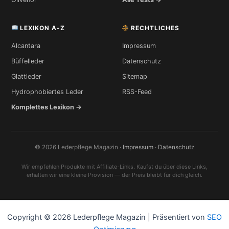
LEXIKON A-Z
RECHTLICHES
Alcantara
Impressum
Büffelleder
Datenschutz
Glattleder
Sitemap
Hydrophobiertes Leder
RSS-Feed
Komplettes Lexikon →
© 2026 Lederpflege Magazin ·
Impressum
·
Datenschutz
Wir empfehlen Produkte mit Affiliate-Links. Kaufst du über diese Links,
erhalten wir eine kleine Provision — der Preis bleibt für dich gleich.
Copyright © 2026 Lederpflege Magazin | Präsentiert von
SEO