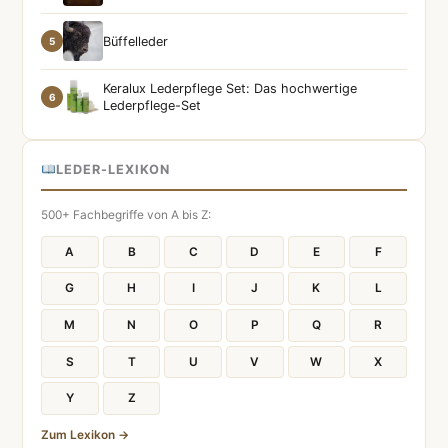
Büffelleder
5
Keralux Lederpflege Set: Das hochwertige
6
Lederpflege-Set
LEDER-LEXIKON
500+ Fachbegriffe von A bis Z:
A
B
C
D
E
F
G
H
I
J
K
L
M
N
O
P
Q
R
S
T
U
V
W
X
Y
Z
Zum Lexikon →