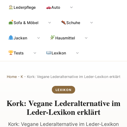
Zum
Hauptinhalt
Lederpflege
Auto
Inhalt
springen
Sofa & Möbel
Schuhe
Jacken
Hausmittel
Tests
Lexikon
Home
-
K
-
Kork: Vegane Lederalternative im Leder-Lexikon erklärt
LEXIKON
Kork: Vegane Lederalternative im
Leder-Lexikon erklärt
Kork: Vegane Lederalternative im Leder-Lexikon