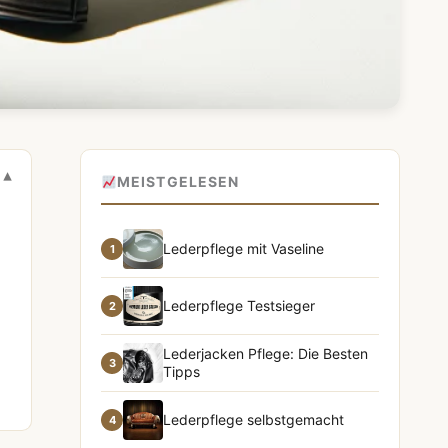
MEISTGELESEN
Lederpflege mit Vaseline
1
Lederpflege Testsieger
2
Lederjacken Pflege: Die Besten
3
Tipps
Lederpflege selbstgemacht
4