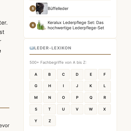
Büffelleder
5
er.
Keralux Lederpflege Set: Das
6
hochwertige Lederpflege-Set
st
r
LEDER-LEXIKON
e
500+ Fachbegriffe von A bis Z:
A
B
C
D
E
F
G
H
I
J
K
L
M
N
O
P
Q
R
S
T
U
V
W
X
Y
Z
evor