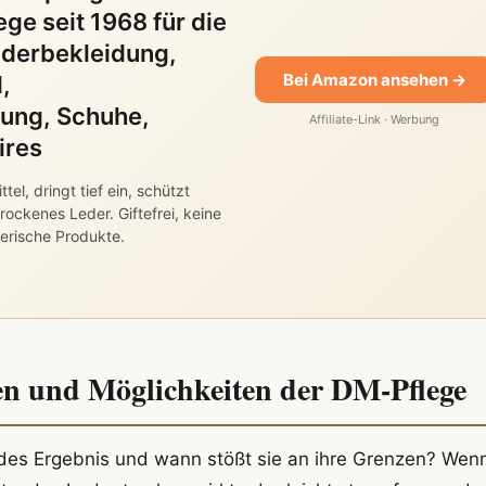
ge seit 1968 für die
derbekleidung,
Bei Amazon ansehen →
,
tung, Schuhe,
Affiliate-Link · Werbung
ires
el, dringt tief ein, schützt
rockenes Leder. Giftefrei, keine
ierische Produkte.
en und Möglichkeiten der DM-Pflege
endes Ergebnis und wann stößt sie an ihre Grenzen? Wen