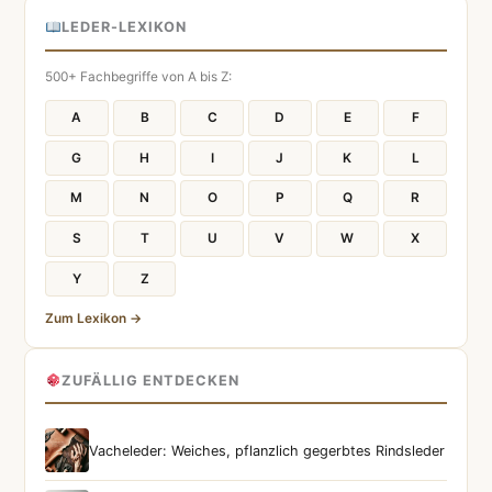
LEDER-LEXIKON
500+ Fachbegriffe von A bis Z:
A
B
C
D
E
F
G
H
I
J
K
L
M
N
O
P
Q
R
S
T
U
V
W
X
Y
Z
Zum Lexikon →
ZUFÄLLIG ENTDECKEN
Vacheleder: Weiches, pflanzlich gegerbtes Rindsleder