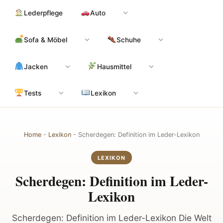
Zum
Hauptinhalt
Lederpflege
Auto
Inhalt
springen
Sofa & Möbel
Schuhe
Jacken
Hausmittel
Tests
Lexikon
Home
-
Lexikon
-
Scherdegen: Definition im Leder-Lexikon
LEXIKON
Scherdegen: Definition im Leder-
Lexikon
Scherdegen: Definition im Leder-Lexikon Die Welt