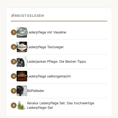
MEISTGELESEN
Lederpflege mit Vaseline
1
Lederpflege Testsieger
2
Lederjacken Pflege: Die Besten Tipps
3
Lederpflege selbstgemacht
4
Büffelleder
5
Keralux Lederpflege Set: Das hochwertige
6
Lederpflege-Set