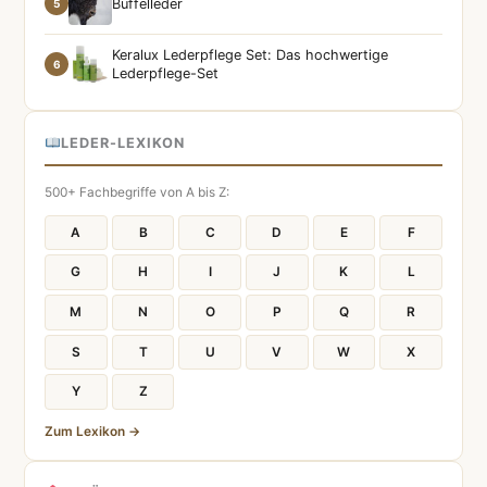
Büffelleder
5
Keralux Lederpflege Set: Das hochwertige
6
Lederpflege-Set
LEDER-LEXIKON
500+ Fachbegriffe von A bis Z:
A
B
C
D
E
F
G
H
I
J
K
L
M
N
O
P
Q
R
S
T
U
V
W
X
Y
Z
Zum Lexikon →