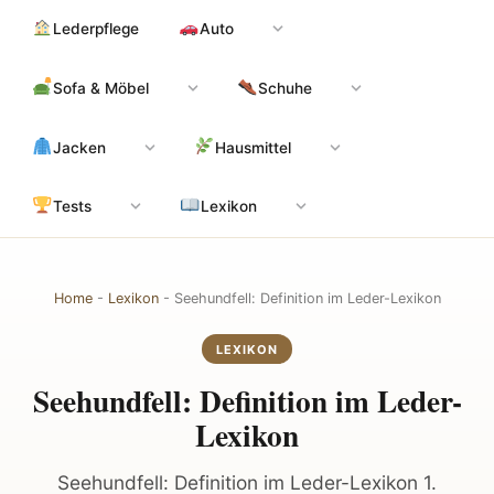
Zum
Hauptinhalt
Lederpflege
Auto
Inhalt
springen
Sofa & Möbel
Schuhe
Jacken
Hausmittel
Tests
Lexikon
Home
-
Lexikon
-
Seehundfell: Definition im Leder-Lexikon
LEXIKON
Seehundfell: Definition im Leder-
Lexikon
Seehundfell: Definition im Leder-Lexikon 1.