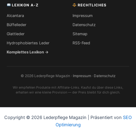
LEXIKON A-Z
RECHTLICHES
Alcantara
Impressum
Büffelleder
Datenschutz
Glattleder
Sitemap
Hydrophobiertes Leder
RSS-Feed
Komplettes Lexikon →
© 2026 Lederpflege Magazin ·
Impressum
·
Datenschutz
Wir empfehlen Produkte mit Affiliate-Links. Kaufst du über diese Links,
erhalten wir eine kleine Provision — der Preis bleibt für dich gleich.
Copyright © 2026 Lederpflege Magazin | Präsentiert von
SEO
Optimierung