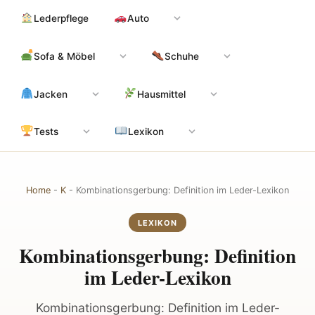
Zum
Hauptinhalt
Lederpflege
Auto
Inhalt
springen
Sofa & Möbel
Schuhe
Jacken
Hausmittel
Tests
Lexikon
Home
-
K
-
Kombinationsgerbung: Definition im Leder-Lexikon
LEXIKON
Kombinationsgerbung: Definition
im Leder-Lexikon
Kombinationsgerbung: Definition im Leder-