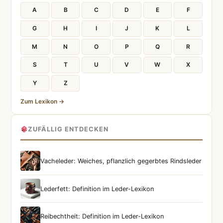
A
B
C
D
E
F
G
H
I
J
K
L
M
N
O
P
Q
R
S
T
U
V
W
X
Y
Z
Zum Lexikon →
ZUFÄLLIG ENTDECKEN
Vacheleder: Weiches, pflanzlich gegerbtes Rindsleder
Lederfett: Definition im Leder-Lexikon
Reibechtheit: Definition im Leder-Lexikon