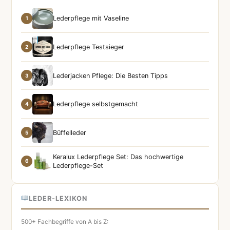
Lederpflege mit Vaseline
1
Lederpflege Testsieger
2
Lederjacken Pflege: Die Besten Tipps
3
Lederpflege selbstgemacht
4
Büffelleder
5
Keralux Lederpflege Set: Das hochwertige
6
Lederpflege-Set
LEDER-LEXIKON
500+ Fachbegriffe von A bis Z: