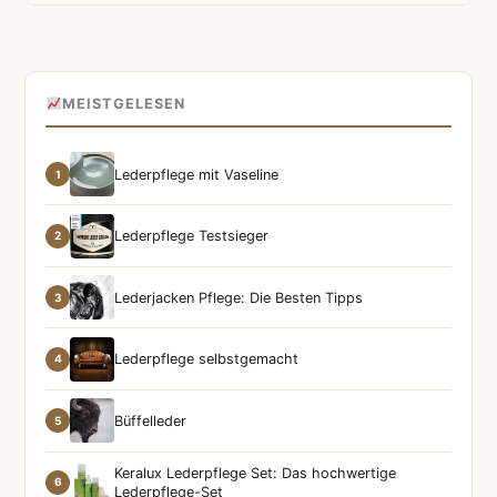
MEISTGELESEN
Lederpflege mit Vaseline
1
Lederpflege Testsieger
2
Lederjacken Pflege: Die Besten Tipps
3
Lederpflege selbstgemacht
4
Büffelleder
5
Keralux Lederpflege Set: Das hochwertige
6
Lederpflege-Set