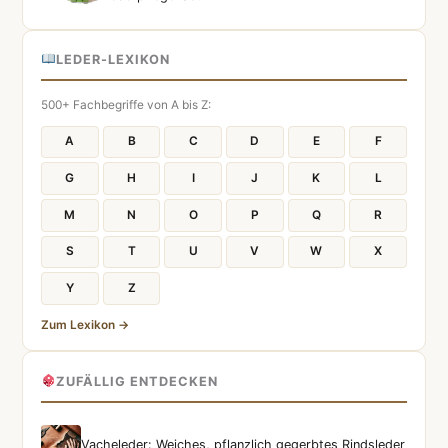
LEDER-LEXIKON
500+ Fachbegriffe von A bis Z:
A
B
C
D
E
F
G
H
I
J
K
L
M
N
O
P
Q
R
S
T
U
V
W
X
Y
Z
Zum Lexikon →
ZUFÄLLIG ENTDECKEN
Vacheleder: Weiches, pflanzlich gegerbtes Rindsleder