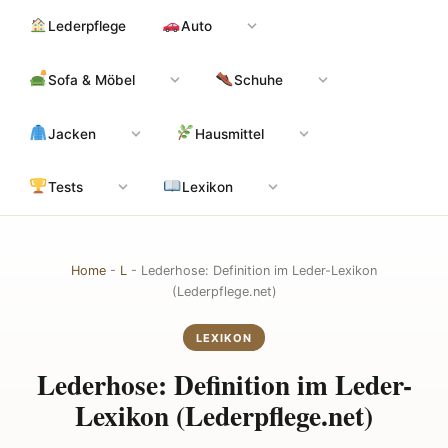
Zum
Hauptinhalt
Lederpflege
Auto
Inhalt
springen
Sofa & Möbel
Schuhe
Jacken
Hausmittel
Tests
Lexikon
Home
-
L
-
Lederhose: Definition im Leder-Lexikon
(Lederpflege.net)
LEXIKON
Lederhose: Definition im Leder-
Lexikon (Lederpflege.net)