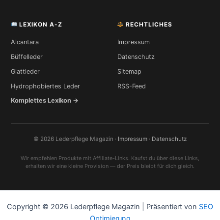
LEXIKON A-Z
RECHTLICHES
Alcantara
Impressum
Büffelleder
Datenschutz
Glattleder
Sitemap
Hydrophobiertes Leder
RSS-Feed
Komplettes Lexikon →
© 2026 Lederpflege Magazin ·
Impressum
·
Datenschutz
Wir empfehlen Produkte mit Affiliate-Links. Kaufst du über diese Links,
erhalten wir eine kleine Provision — der Preis bleibt für dich gleich.
Copyright © 2026 Lederpflege Magazin | Präsentiert von
SEO
Optimierung