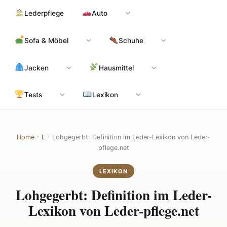
Zum
Hauptinhalt
Lederpflege
Auto
Inhalt
springen
Sofa & Möbel
Schuhe
Jacken
Hausmittel
Tests
Lexikon
Home
-
L
-
Lohgegerbt: Definition im Leder-Lexikon von Leder-
pflege.net
LEXIKON
Lohgegerbt: Definition im Leder-
Lexikon von Leder-pflege.net