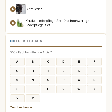
Büffelleder
5
Keralux Lederpflege Set: Das hochwertige
6
Lederpflege-Set
LEDER-LEXIKON
500+ Fachbegriffe von A bis Z:
A
B
C
D
E
F
G
H
I
J
K
L
M
N
O
P
Q
R
S
T
U
V
W
X
Y
Z
Zum Lexikon →