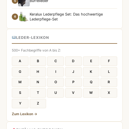
Büffelleder
5
Keralux Lederpflege Set: Das hochwertige
6
Lederpflege-Set
LEDER-LEXIKON
500+ Fachbegriffe von A bis Z:
A
B
C
D
E
F
G
H
I
J
K
L
M
N
O
P
Q
R
S
T
U
V
W
X
Y
Z
Zum Lexikon →