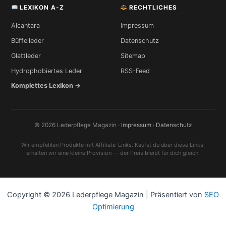
LEXIKON A-Z
RECHTLICHES
Alcantara
Impressum
Büffelleder
Datenschutz
Glattleder
Sitemap
Hydrophobiertes Leder
RSS-Feed
Komplettes Lexikon →
© 2026 Lederpflege Magazin ·
Impressum
·
Datenschutz
Wir empfehlen Produkte mit Affiliate-Links. Kaufst du über diese Links,
erhalten wir eine kleine Provision — der Preis bleibt für dich gleich.
Copyright © 2026 Lederpflege Magazin | Präsentiert von
SEO
Optimierung