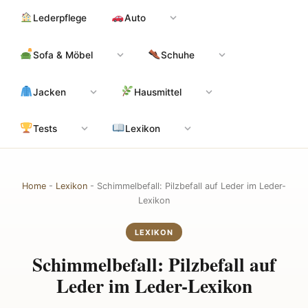
Zum
Hauptinhalt
Lederpflege
Auto
Inhalt
springen
Sofa & Möbel
Schuhe
Jacken
Hausmittel
Tests
Lexikon
Home
-
Lexikon
-
Schimmelbefall: Pilzbefall auf Leder im Leder-
Lexikon
LEXIKON
Schimmelbefall: Pilzbefall auf
Leder im Leder-Lexikon