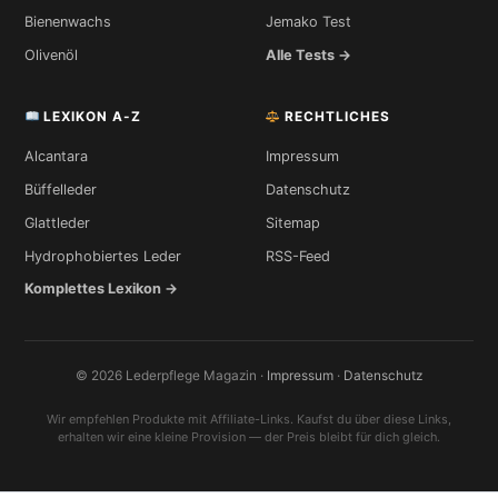
Bienenwachs
Jemako Test
Olivenöl
Alle Tests →
LEXIKON A-Z
RECHTLICHES
Alcantara
Impressum
Büffelleder
Datenschutz
Glattleder
Sitemap
Hydrophobiertes Leder
RSS-Feed
Komplettes Lexikon →
© 2026 Lederpflege Magazin ·
Impressum
·
Datenschutz
Wir empfehlen Produkte mit Affiliate-Links. Kaufst du über diese Links,
erhalten wir eine kleine Provision — der Preis bleibt für dich gleich.