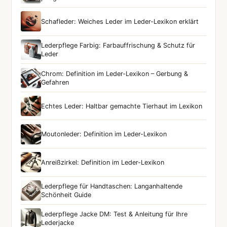
Schafleder: Weiches Leder im Leder-Lexikon erklärt
Lederpflege Farbig: Farbauffrischung & Schutz für
Leder
Chrom: Definition im Leder-Lexikon – Gerbung &
Gefahren
Echtes Leder: Haltbar gemachte Tierhaut im Lexikon
Moutonleder: Definition im Leder-Lexikon
Anreißzirkel: Definition im Leder-Lexikon
Lederpflege für Handtaschen: Langanhaltende
Schönheit Guide
Lederpflege Jacke DM: Test & Anleitung für Ihre
Lederjacke