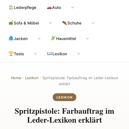
Zum
Hauptinhalt
Lederpflege
Auto
Inhalt
springen
Sofa & Möbel
Schuhe
Jacken
Hausmittel
Tests
Lexikon
Home
-
Lexikon
-
Spritzpistole: Farbauftrag im Leder-Lexikon
erklärt
LEXIKON
Spritzpistole: Farbauftrag im
Leder-Lexikon erklärt