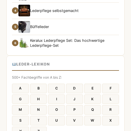
Lederpflege selbstgemacht
4
Büffelleder
5
Keralux Lederpflege Set: Das hochwertige
6
Lederpflege-Set
LEDER-LEXIKON
500+ Fachbegriffe von A bis Z:
A
B
C
D
E
F
G
H
I
J
K
L
M
N
O
P
Q
R
S
T
U
V
W
X