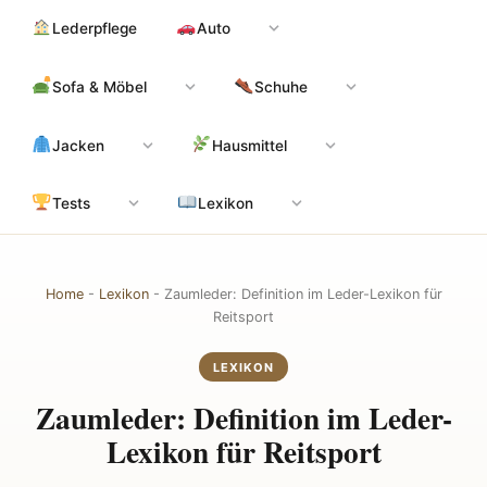
Zum
Hauptinhalt
Lederpflege
Auto
Inhalt
springen
Sofa & Möbel
Schuhe
Jacken
Hausmittel
Tests
Lexikon
Home
-
Lexikon
-
Zaumleder: Definition im Leder-Lexikon für
Reitsport
LEXIKON
Zaumleder: Definition im Leder-
Lexikon für Reitsport