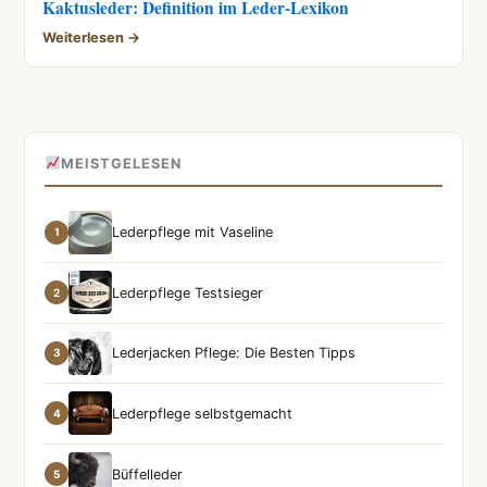
Kaktusleder: Definition im Leder-Lexikon
Weiterlesen →
MEISTGELESEN
Lederpflege mit Vaseline
1
Lederpflege Testsieger
2
Lederjacken Pflege: Die Besten Tipps
3
Lederpflege selbstgemacht
4
Büffelleder
5