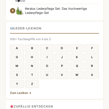
Keralux Lederpflege Set: Das hochwertige
6
Lederpflege-Set
LEDER-LEXIKON
500+ Fachbegriffe von A bis Z:
A
B
C
D
E
F
G
H
I
J
K
L
M
N
O
P
Q
R
S
T
U
V
W
X
Y
Z
Zum Lexikon →
ZUFÄLLIG ENTDECKEN