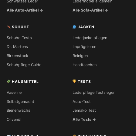
Schwarzes Leder
Ledermöbel allgemein
Alle Auto-Artikel →
Alle Sofa-Artikel →
SCHUHE
JACKEN
Schuhe-Tests
Lederjacke pflegen
Dr. Martens
Imprägnieren
Birkenstock
Reinigen
Schuhpflege Guide
Handtaschen
HAUSMITTEL
TESTS
Vaseline
Lederpflege Testsieger
Selbstgemacht
Auto-Test
Bienenwachs
Jemako Test
Olivenöl
Alle Tests →